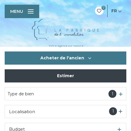
0
FR
MENU
Acheter
de l'ancien
Estimer
De l'ancien
Type de bien
1
1
Localisation
Budget