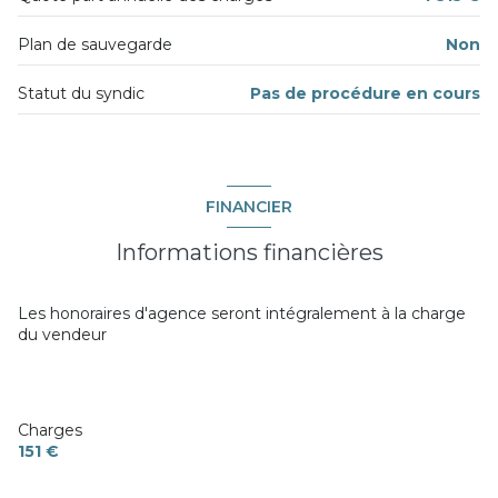
chambre
17.42 m²
Plan de sauvegarde
Non
balcon
5.99 m²
Statut du syndic
Pas de procédure en cours
cave
5.59 m²
FINANCIER
Informations financières
Les honoraires d'agence seront intégralement à la charge
du vendeur
Charges
151 €