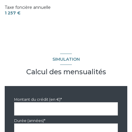
Taxe foncière annuelle
1 257 €
SIMULATION
Calcul des mensualités
Montant du crédit (en €)*
Durée (années)*