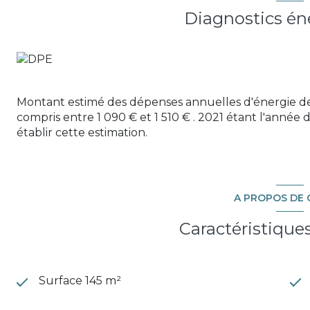
appartement exceptionnel
Diagnostics én
Discutons-en !
Les informations sur les risques auxquels ce bien est 
Montant estimé des dépenses annuelles d'énergie d
compris entre 1 090 € et 1 510 € . 2021 étant l'année d
établir cette estimation.
A PROPOS DE 
Caractéristique
Surface 145 m²