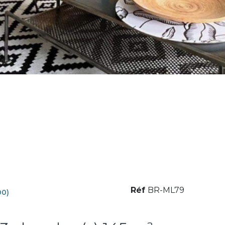
Réf
BR-ML79
00)