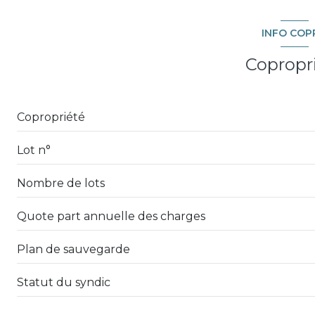
Coin Nuit + dressing
INFO COP
chambre
Copropr
chambre
salle de bain
Copropriété
WC
Lot n°
buanderie
Nombre de lots
réserve
cuisine
Quote part annuelle des charges
salle d'eau
Plan de sauvegarde
salon/sejour
Statut du syndic
WC