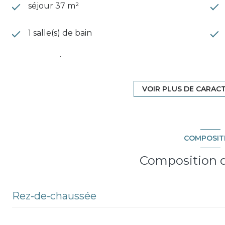
séjour 37 m²
1 salle(s) de bain
construit en 1900
Chauffage individuel : convecteur
VOIR PLUS DE CARAC
(electrique)
3 étage(s)
COMPOSIT
cave
Composition d
quartier CENTRE VILLE
Rez-de-chaussée
Dégagement