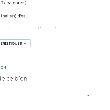
3 chambre(s)
1 salle(s) d'eau
cuisine américaine (équipée)
TÉRISTIQUES
exposition Nord-Ouest
vue dégagée
ION
interphone
e ce bien
7.75 m²