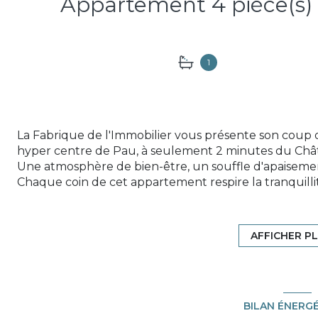
1
La Fabrique de l'Immobilier vous présente son coup
hyper centre de Pau, à seulement 2 minutes du Châ
Une atmosphère de bien-être, un souffle d'apaisemen
Chaque coin de cet appartement respire la tranquillit
apparentes racontent une histoire qui traverse les si
de la ville s'estompe et laisse place à une harmonie pa
profonde, une pause.
AFFICHER P
La promesse d'un art de vivre unique...
Si vous cherchez bien plus qu'un simple appartement
cet appartement atypique en souplex est fait pour v
l'ancien, la chaleur des pierres, et l'ambiance paisibl
BILAN ÉNERG
Osez rêver, osez vivre. Prenez rendez-vous pour une