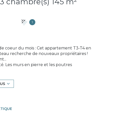
Appartement 4 pièce(s) 3 chambre(s) 145 m²
1
 de coeur du mois : Cet appartement T3-T4 en
teau recherche de nouveaux propriétaires !
t...
é. Les murs en pierre et les poutres
ècles. Dans cet espace hors du temps, le bruit
isible. Ici, chaque instant est une respiration
LUS
, si vous recherchez une expérience de vie,
ous. Laissez-vous séduire par le charme de
e qui en émane.
ÉTIQUE
 visite guidée et découvrez la magie de cet