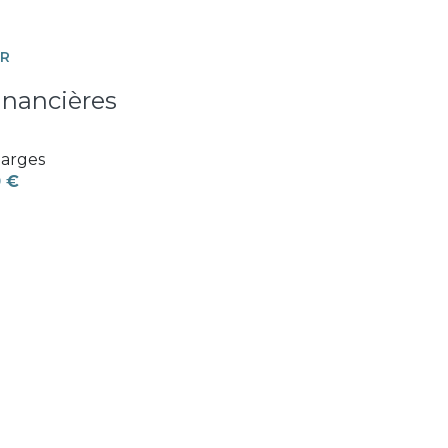
ER
inancières
arges
 €