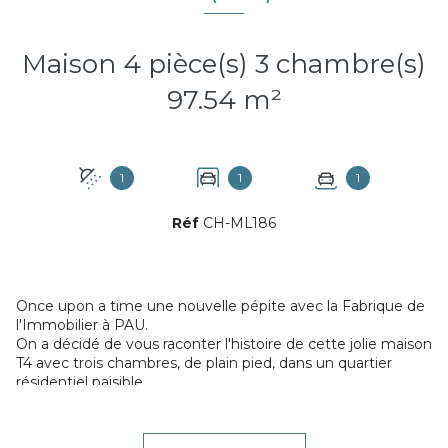
Maison 4 pièce(s) 3 chambre(s)
97.54 m²
1
1
1
Réf
CH-ML186
Once upon a time une nouvelle pépite avec la Fabrique de
l'Immobilier à PAU.
On a décidé de vous raconter l'histoire de cette jolie maison
T4 avec trois chambres, de plain pied, dans un quartier
résidentiel paisible.
C'est une maison qu'on adore ! Pleine de souvenirs,
d'amour et de moments de partage. Une de celles que les
propriétaires ont entretenu et dont l'état est irréprochable !