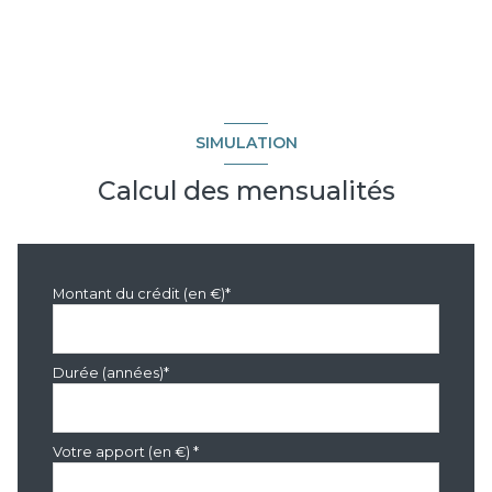
SIMULATION
Calcul des mensualités
Montant du crédit (en €)*
Durée (années)*
Votre apport (en €) *