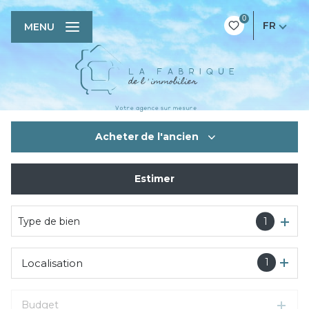
0
FR
MENU
Acheter
de l'ancien
Estimer
De l'ancien
Type de bien
1
1
Localisation
Budget