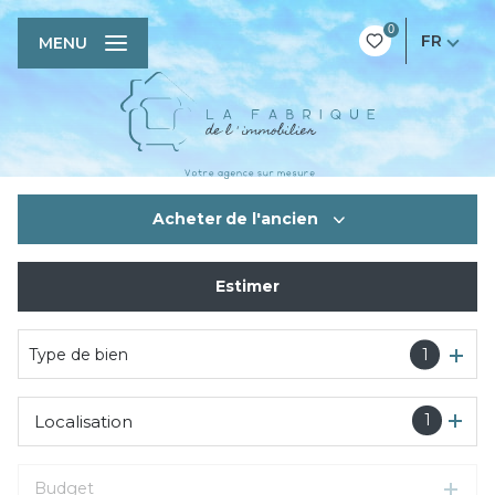
0
FR
MENU
Acheter
de l'ancien
Estimer
De l'ancien
Type de bien
1
1
Localisation
Budget